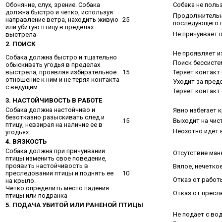
Обоняние, слух, зрение. Собака
Собака не поль
должна быстро и четко, используя
Продолжительно
направление ветра, находить живую
25
последующего п
или убитую птицу в пределах
Не причуивает 
выстрела
2. ПОИСК
Не проявляет и
Собака должна быстро и тщательно
Поиск бессист
обыскивать угодья в пределах
выстрела, проявляя избирательное
15
Теряет контакт
отношение к ним и не теряя контакта
Уходит за пред
с ведущим
Теряет контакт
3. НАСТОЙЧИВОСТЬ В РАБОТЕ
Собака должна настойчиво и
Явно избегает к
безотказно разыскивать след и
15
Выходит на чис
птицу, невзирая на наличие ее в
Неохотно идет 
угодьях
4. ВЯЗКОСТЬ
Собака должна при причуивании
Отсутствие ман
птицы изменить свое поведение,
проявить настойчивость в
Вялое, нечетко
преследовании птицы и поднять ее
10
Отказ от работ
на крыло.
Четко определить место падения
Отказ от пресл
птицы или подранка
5. ПОДАЧА УБИТОЙ ИЛИ РАНЕНОЙ ПТИЦЫ
Не подает с во