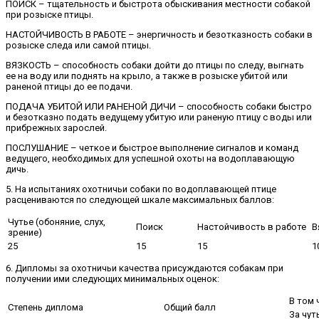
ПОИСК – тщательность и быстрота обыскивания местности собакой
при розыске птицы.
НАСТОЙЧИВОСТЬ В РАБОТЕ – энергичность и безотказность собаки в
розыске следа или самой птицы.
ВЯЗКОСТЬ – способность собаки дойти до птицы по следу, выгнать
ее на воду или поднять на крыло, а также в розыске убитой или
раненой птицы до ее подачи.
ПОДАЧА УБИТОЙ ИЛИ РАНЕНОЙ ДИЧИ – способность собаки быстро
и безотказно подать ведущему убитую или раненую птицу с воды или
прибрежных зарослей.
ПОСЛУШАНИЕ – четкое и быстрое выполнение сигналов и команд
ведущего, необходимых для успешной охоты на водоплавающую
дичь.
5. На испытаниях охотничьи собаки по водоплавающей птице
расцениваются по следующей шкале максимальных баллов:
Чутье (обоняние, слух,
Поиск
Настойчивость в работе
В
зрение)
25
15
15
1
6. Дипломы за охотничьи качества присуждаются собакам при
получении ими следующих минимальных оценок:
В том 
Степень диплома
Общий балл
За чут