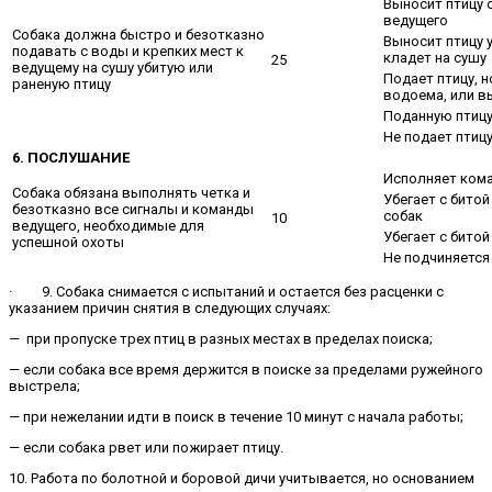
Выносит птицу 
ведущего
Собака должна быстро и безотказно
Выносит птицу у
подавать с воды и крепких мест к
кладет на сушу
25
ведущему на сушу убитую или
Подает птицу, н
раненую птицу
водоема, или в
Поданную птицу
Не подает птиц
6. ПОСЛУШАНИЕ
Исполняет ком
Собака обязана выполнять четка и
Убегает с битой
безотказно все сигналы и команды
собак
10
ведущего, необходимые для
Убегает с бито
успешной охоты
Не подчиняется
· 9. Собака снимается с испытаний и остается без расценки с
указанием причин снятия в следующих случаях:
— при пропуске трех птиц в разных местах в пределах поиска;
— если собака все время держится в поиске за пределами ружейного
выстрела;
— при нежелании идти в поиск в течение 10 минут с начала работы;
— если собака рвет или пожирает птицу.
10. Работа по болотной и боровой дичи учитывается, но основанием