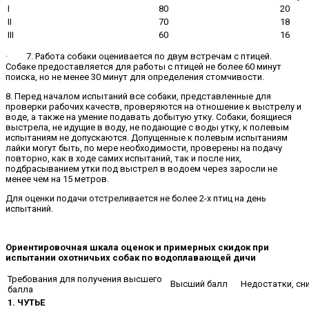
I
80
20
II
70
18
III
60
16
· 7. Работа собаки оценивается по двум встречам с птицей.
Собаке предоставляется для работы с птицей не более 60 минут
поиска, но не менее 30 минут для определения стомчивости.
8. Перед началом испытаний все собаки, представленные для
проверки рабочих качеств, проверяются на отношение к выстрелу и
воде, а также на умение подавать добытую утку. Собаки, боящиеся
выстрела, не идущие в воду, не подающие с воды утку, к полевым
испытаниям не допускаются. Допущенные к полевым испытаниям
лайки могут быть, по мере необходимости, проверены на подачу
повторно, как в ходе самих испытаний, так и после них,
подбрасыванием утки под выстрел в водоем через заросли не
менее чем на 15 метров.
Для оценки подачи отстреливается не более 2-х птиц на день
испытаний.
Ориентировочная шкала оценок и примерных скидок при
испытании охотничьих собак по водоплавающей дичи
Требования для получения высшего
Высший балл
Недостатки, сн
балла
1. ЧУТЬЕ