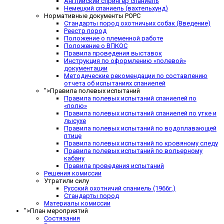
Английский спрингер спаниель
Немецкий спаниель (вахтельхунд)
Нормативные документы РОРС
Стандарты пород охотничьих собак (Введение)
Реестр пород
Положение о племенной работе
Положение о ВПКОС
Правила проведения выставок
Инструкция по оформлению «полевой»
документации
Методические рекомендации по составлению
отчета об испытаниях спаниелей
">
Правила полевых испытаний
Правила полевых испытаний спаниелей по
«полю»
Правила полевых испытаний спаниелей по утке и
лысухе
Правила полевых испытаний по водоплавающей
птице
Правила полевых испытаний по кровяному следу
Правила полевых испытаний по вольерному
кабану
Правила проведения испытаний
Решения комиссии
Утратили силу
Русский охотничий спаниель (1966г.)
Стандарты пород
Материалы комиссии
">
План мероприятий
Состязания