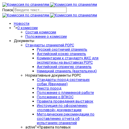
Поиск
Новости
">
О комиссии
Состав комиссии
Положение о комиссии
Документы
Стандарты спаниелей РОРС
Русский охотничий спаниель
Английский кокер спаниель
Комментарии к стандарту АКС для
экспертизы на выставках РОРС
Английский спрингер спаниель
Немецкий спаниель (вахтельхунд)
Нормативные документы РОРС
Стандарты пород охотничьих
собак (Введение)
Реестр пород
Положение о племенной работе
Положение о ВПКОС
Правила проведения выставок
Инструкция по оформлению
«полевой» документации
Методические рекомендации по
составлению отчета об
испытаниях спаниелей
active">
Правила полевых