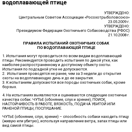
водоплавающей птице
УТВЕРЖДЕНО:
Центральным Советом Ассоциации «Росохотрыболовсоюз»
23.05.2009 г.
УТВЕРЖДЕНО:
Президиумом Федерации Охотничьего Собаководства (РФОС)
21.10.2008 г.
ПРАВИЛА ИСПЫТАНИЙ ОХОТНИЧЬИХ СОБАК
ПО ВОДОПЛАВАЮЩЕЙ ПТИЦЕ
1. Испытания могут проводиться по всем видам водоплавающей
птицы. Рекомендуется проводить испытания по дикой утке, как
наиболее распространенному и доступному объекту охоты.
Испытания по подсадной утке не допускаются.
2. Испытания проводятся не ранее, чем за 3 недели до открытия
охоты на водоплавающую дичь и до ее закрытия.
3. К испытаниям допускаются все породы охотничьих собак, кроме
борзых.
4. На испытаниях выявляются и оцениваются следующие охотничьи
качества собак: ЧУТЬЕ (обоняние, слух и зрение), ПОИСК,
НАСТОЙЧИВОСТЬ В РАБОТЕ, ВЯЗКОСТЬ, ПОДАЧА УБИТОЙ ИЛИ
РАНЕНОЙ ПТИЦЫ, ПОСЛУШАНИЕ.
ЧУТЬЕ (обоняние, слух, зрение) – способность собаки находить птицу
(живую или убитую), используя направление ветра, запах птицы или
вид самой птицы.