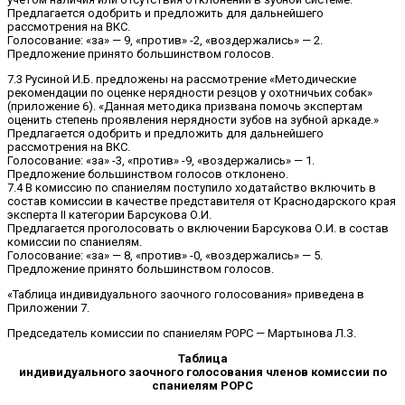
Предлагается одобрить и предложить для дальнейшего
рассмотрения на ВКС.
Голосование: «за» — 9, «против» -2, «воздержались» — 2.
Предложение принято большинством голосов.
7.3 Русиной И.Б. предложены на рассмотрение «Методические
рекомендации по оценке нерядности резцов у охотничьих собак»
(приложение 6). «Данная методика призвана помочь экспертам
оценить степень проявления нерядности зубов на зубной аркаде.»
Предлагается одобрить и предложить для дальнейшего
рассмотрения на ВКС.
Голосование: «за» -3, «против» -9, «воздержались» — 1.
Предложение большинством голосов отклонено.
7.4 В комиссию по спаниелям поступило ходатайство включить в
состав комиссии в качестве представителя от Краснодарского края
эксперта II категории Барсукова О.И.
Предлагается проголосовать о включении Барсукова О.И. в состав
комиссии по спаниелям.
Голосование: «за» — 8, «против» -0, «воздержались» — 5.
Предложение принято большинством голосов.
«Таблица индивидуального заочного голосования» приведена в
Приложении 7.
Председатель комиссии по спаниелям РОРС — Мартынова Л.З.
Таблица
индивидуального заочного голосования членов комиссии по
спаниелям РОРС