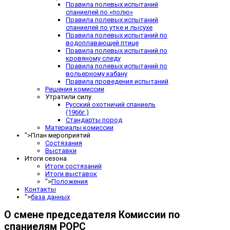
Правила полевых испытаний
спаниелей по «полю»
Правила полевых испытаний
спаниелей по утке и лысухе
Правила полевых испытаний по
водоплавающей птице
Правила полевых испытаний по
кровяному следу
Правила полевых испытаний по
вольерному кабану
Правила проведения испытаний
Решения комиссии
Утратили силу
Русский охотничий спаниель
(1966г.)
Стандарты пород
Материалы комиссии
">
План мероприятий
Состязания
Выставки
Итоги сезона
Итоги состязаний
Итоги выставок
">
Положения
Контакты
">
база данных
О смене председателя Комиссии по
спаниелям РОРС