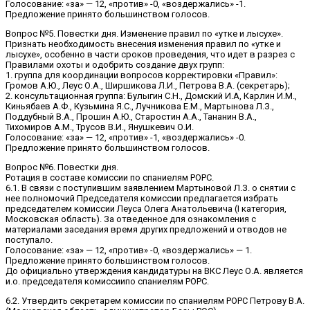
Голосование: «за» — 12, «против» -0, «воздержались» -1.
Предложение принято большинством голосов.
Вопрос №5. Повестки дня. Изменение правил по «утке и лысухе».
Признать необходимость внесения изменения правил по «утке и
лысухе», особенно в части сроков проведения, что идет в разрез с
Правилами охоты и одобрить создание двух групп:
1. группа для координации вопросов корректировки «Правил»:
Громов А.Ю., Леус О.А., Ширшикова Л.И., Петрова В.А. (секретарь);
2. консультационная группа: Булыгин С.Н., Домский И.А, Карлин И.М.,
Киньябаев А.Ф., Кузьмина Я.С., Лучникова Е.М., Мартынова Л.З.,
Поддубный В.А., Прошин А.Ю., Старостин А.А., Тананин В.А.,
Тихомиров А.М., Трусов В.И., Янушкевич О.И.
Голосование: «за» — 12, «против» -1, «воздержались» -0.
Предложение принято большинством голосов.
Вопрос №6. Повестки дня.
Ротация в составе комиссии по спаниелям РОРС.
6.1. В связи с поступившим заявлением Мартыновой Л.З. о снятии с
нее полномочий Председателя комиссии предлагается избрать
председателем комиссии Леуса Олега Анатольевича (I категория,
Московская область). За отведенное для ознакомления с
материалами заседания время других предложений и отводов не
поступало.
Голосование: «за» — 12, «против» -0, «воздержались» — 1.
Предложение принято большинством голосов.
До официально утверждения кандидатуры на ВКС Леус О.А. является
и.о. председателя комиссиипо спаниелям РОРС.
6.2. Утвердить секретарем комиссии по спаниелям РОРС Петрову В.А.