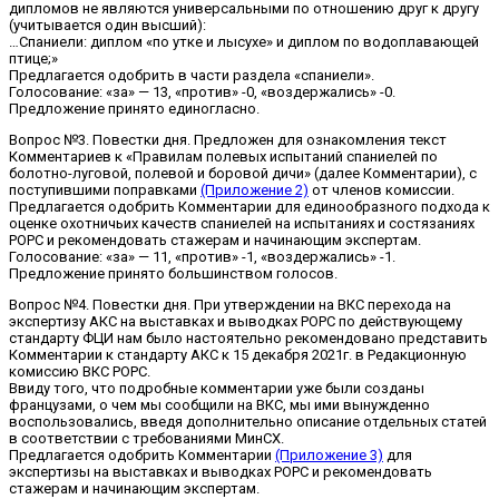
дипломов не являются универсальными по отношению друг к другу
(учитывается один высший):
…Спаниели: диплом «по утке и лысухе» и диплом по водоплавающей
птице;»
Предлагается одобрить в части раздела «спаниели».
Голосование: «за» — 13, «против» -0, «воздержались» -0.
Предложение принято единогласно.
Вопрос №3. Повестки дня. Предложен для ознакомления текст
Комментариев к «Правилам полевых испытаний спаниелей по
болотно-луговой, полевой и боровой дичи» (далее Комментарии), с
поступившими поправками
(Приложение 2)
от членов комиссии.
Предлагается одобрить Комментарии для единообразного подхода к
оценке охотничьих качеств спаниелей на испытаниях и состязаниях
РОРС и рекомендовать стажерам и начинающим экспертам.
Голосование: «за» — 11, «против» -1, «воздержались» -1.
Предложение принято большинством голосов.
Вопрос №4. Повестки дня. При утверждении на ВКС перехода на
экспертизу АКС на выставках и выводках РОРС по действующему
стандарту ФЦИ нам было настоятельно рекомендовано представить
Комментарии к стандарту АКС к 15 декабря 2021г. в Редакционную
комиссию ВКС РОРС.
Ввиду того, что подробные комментарии уже были созданы
французами, о чем мы сообщили на ВКС, мы ими вынужденно
воспользовались, введя дополнительно описание отдельных статей
в соответствии с требованиями МинСХ.
Предлагается одобрить Комментарии
(Приложение 3)
для
экспертизы на выставках и выводках РОРС и рекомендовать
стажерам и начинающим экспертам.