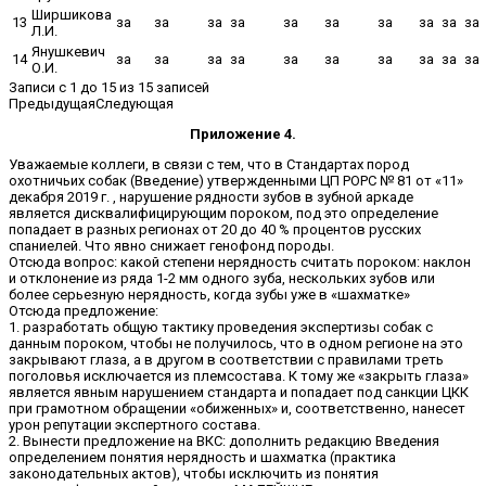
Ширшикова
13
за
за
за
за
за
за
за
за
за
за
Л.И.
Янушкевич
14
за
за
за
за
за
за
за
за
за
за
О.И.
Записи с 1 до 15 из 15 записей
Предыдущая
Следующая
Приложение 4.
Уважаемые коллеги, в связи с тем, что в Стандартах пород
охотничьих собак (Введение) утвержденными ЦП РОРС № 81 от «11»
декабря 2019 г. , нарушение рядности зубов в зубной аркаде
является дисквалифицирующим пороком, под это определение
попадает в разных регионах от 20 до 40 % процентов русских
спаниелей. Что явно снижает генофонд породы.
Отсюда вопрос: какой степени нерядность считать пороком: наклон
и отклонение из ряда 1-2 мм одного зуба, нескольких зубов или
более серьезную нерядность, когда зубы уже в «шахматке»
Отсюда предложение:
1. разработать общую тактику проведения экспертизы собак с
данным пороком, чтобы не получилось, что в одном регионе на это
закрывают глаза, а в другом в соответствии с правилами треть
поголовья исключается из племсостава. К тому же «закрыть глаза»
является явным нарушением стандарта и попадает под санкции ЦКК
при грамотном обращении «обиженных» и, соответственно, нанесет
урон репутации экспертного состава.
2. Вынести предложение на ВКС: дополнить редакцию Введения
определением понятия нерядность и шахматка (практика
законодательных актов), чтобы исключить из понятия