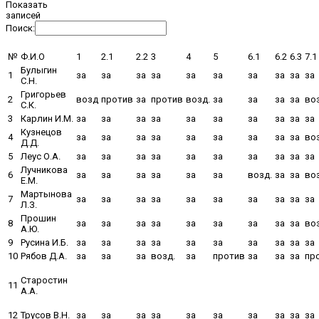
Показать
записей
Поиск:
№
Ф.И.О
1
2.1
2.2
3
4
5
6.1
6.2
6.3
7.1
Булыгин
1
за
за
за
за
за
за
за
за
за
за
С.Н.
Григорьев
2
возд
против
за
против
возд.
за
за
за
за
во
С.К.
3
Карлин И.М.
за
за
за
за
за
за
за
за
за
за
Кузнецов
4
за
за
за
за
за
за
за
за
за
во
Д.Д.
5
Леус О.А.
за
за
за
за
за
за
за
за
за
за
Лучникова
6
за
за
за
за
за
за
возд.
за
за
во
Е.М.
Мартынова
7
за
за
за
за
за
за
за
за
за
за
Л.З.
Прошин
8
за
за
за
за
за
за
за
за
за
во
А.Ю.
9
Русина И.Б.
за
за
за
за
за
за
за
за
за
за
10
Рябов Д.А.
за
за
за
возд.
за
против
за
за
за
пр
Старостин
11
А.А.
12
Трусов В.Н.
за
за
за
за
за
за
за
за
за
за