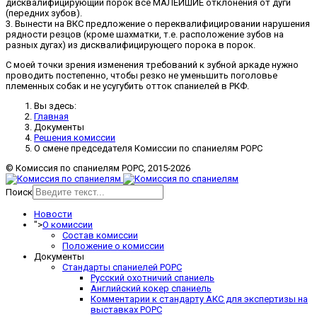
дисквалифицирующий порок все МАЛЕЙШИЕ отклонения от дуги
(передних зубов).
3. Вынести на ВКС предложение о переквалифицировании нарушения
рядности резцов (кроме шахматки, т.е. расположение зубов на
разных дугах) из дисквалифицирующего порока в порок.
С моей точки зрения изменения требований к зубной аркаде нужно
проводить постепенно, чтобы резко не уменьшить поголовье
племенных собак и не усугубить отток спаниелей в РКФ.
Вы здесь:
Главная
Документы
Решения комиссии
О смене председателя Комиссии по спаниелям РОРС
© Комиссия по спаниелям РОРС, 2015-2026
Поиск
Новости
">
О комиссии
Состав комиссии
Положение о комиссии
Документы
Стандарты спаниелей РОРС
Русский охотничий спаниель
Английский кокер спаниель
Комментарии к стандарту АКС для экспертизы на
выставках РОРС