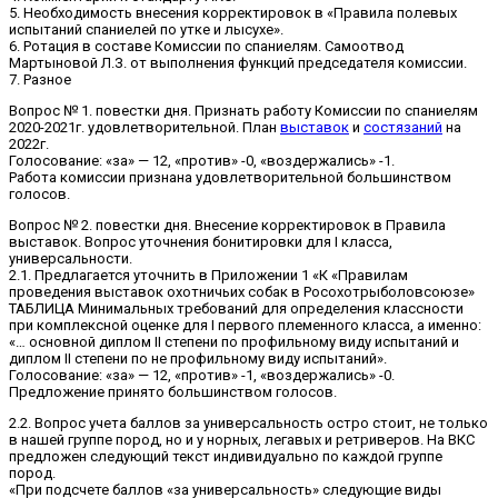
5. Необходимость внесения корректировок в «Правила полевых
испытаний спаниелей по утке и лысухе».
6. Ротация в составе Комиссии по спаниелям. Самоотвод
Мартыновой Л.З. от выполнения функций председателя комиссии.
7. Разное
Вопрос № 1. повестки дня. Признать работу Комиссии по спаниелям
2020-2021г. удовлетворительной. План
выставок
и
состязаний
на
2022г.
Голосование: «за» — 12, «против» -0, «воздержались» -1.
Работа комиссии признана удовлетворительной большинством
голосов.
Вопрос № 2. повестки дня. Внесение корректировок в Правила
выставок. Вопрос уточнения бонитировки для I класса,
универсальности.
2.1. Предлагается уточнить в Приложении 1 «К «Правилам
проведения выставок охотничьих собак в Росохотрыболовсоюзе»
ТАБЛИЦА Минимальных требований для определения классности
при комплексной оценке для I первого племенного класса, а именно:
«… основной диплом II степени по профильному виду испытаний и
диплом II степени по не профильному виду испытаний».
Голосование: «за» — 12, «против» -1, «воздержались» -0.
Предложение принято большинством голосов.
2.2. Вопрос учета баллов за универсальность остро стоит, не только
в нашей группе пород, но и у норных, легавых и ретриверов. На ВКС
предложен следующий текст индивидуально по каждой группе
пород.
«При подсчете баллов «за универсальность» следующие виды