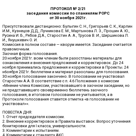
ПРОТОКОЛ № 2/21
заседания комиссии по спаниелям РОРС
от 30 ноября 2021г.
Присутствовали дистанционно: Булыгин С. Н., Григорьев С. К., Карлин
И.М., Кузнецов Д.Д., Лучникова Е. М., Мартынова Л. З., Прошин А. Ю.,
Русина И. Б., Рябов Д.А., Старостин А. А., Трусов В. И., Ширшикова Л.
И., Янушкевич О. И.
Комиссия в полном составе — кворум имеется. Заседание считается
правомочным.
Заочная форма голосования.
20 ноября 2021г. всем членам были разостланы материалы для
ознакомления и внесения предложений и корректировок. До 24
ноября принимались предложения и корректировки в Проекты. 24
н6оября 2021г. бюллетени и материал разосланы для голосования.
30 ноября голосование закончено. В голосовании не участвовал
Старостин А.А. В соответствие с п. 4.6 Положения о комиссии
«Мнение члена Комиссии, участвовавшего в заочном заседании, но
не представившего своевременно бюллетень заочного
голосования, в итоговом голосовании не учитывается, а в
Протоколе голосования ставится отметка «в голосовании не
участвовал»».
ПОВЕСТКА ДНЯ:
1. Отчет председателя комиссии.
2. Внесение корректировок в Правила выставок. Вопрос уточнения
бонитировки для I класса, универсальности.
3. Комментарии к испытаниям.
4. Комментарии к стандарту АКС.