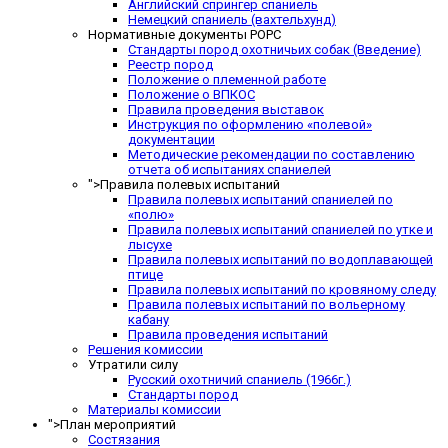
Английский спрингер спаниель
Немецкий спаниель (вахтельхунд)
Нормативные документы РОРС
Стандарты пород охотничьих собак (Введение)
Реестр пород
Положение о племенной работе
Положение о ВПКОС
Правила проведения выставок
Инструкция по оформлению «полевой»
документации
Методические рекомендации по составлению
отчета об испытаниях спаниелей
">
Правила полевых испытаний
Правила полевых испытаний спаниелей по
«полю»
Правила полевых испытаний спаниелей по утке и
лысухе
Правила полевых испытаний по водоплавающей
птице
Правила полевых испытаний по кровяному следу
Правила полевых испытаний по вольерному
кабану
Правила проведения испытаний
Решения комиссии
Утратили силу
Русский охотничий спаниель (1966г.)
Стандарты пород
Материалы комиссии
">
План мероприятий
Состязания