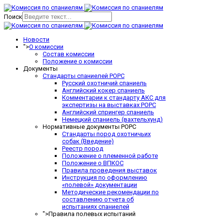
Поиск
Новости
">
О комиссии
Состав комиссии
Положение о комиссии
Документы
Стандарты спаниелей РОРС
Русский охотничий спаниель
Английский кокер спаниель
Комментарии к стандарту АКС для
экспертизы на выставках РОРС
Английский спрингер спаниель
Немецкий спаниель (вахтельхунд)
Нормативные документы РОРС
Стандарты пород охотничьих
собак (Введение)
Реестр пород
Положение о племенной работе
Положение о ВПКОС
Правила проведения выставок
Инструкция по оформлению
«полевой» документации
Методические рекомендации по
составлению отчета об
испытаниях спаниелей
">
Правила полевых испытаний