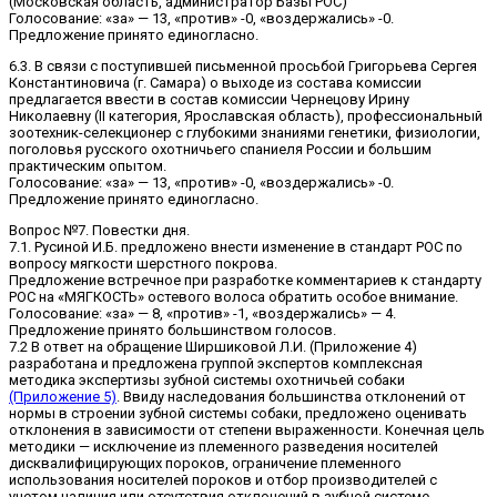
(Московская область, администратор Базы РОС)
Голосование: «за» — 13, «против» -0, «воздержались» -0.
Предложение принято единогласно.
6.3. В связи с поступившей письменной просьбой Григорьева Сергея
Константиновича (г. Самара) о выходе из состава комиссии
предлагается ввести в состав комиссии Чернецову Ирину
Николаевну (II категория, Ярославская область), профессиональный
зоотехник-селекционер с глубокими знаниями генетики, физиологии,
поголовья русского охотничьего спаниеля России и большим
практическим опытом.
Голосование: «за» — 13, «против» -0, «воздержались» -0.
Предложение принято единогласно.
Вопрос №7. Повестки дня.
7.1. Русиной И.Б. предложено внести изменение в стандарт РОС по
вопросу мягкости шерстного покрова.
Предложение встречное при разработке комментариев к стандарту
РОС на «МЯГКОСТЬ» остевого волоса обратить особое внимание.
Голосование: «за» — 8, «против» -1, «воздержались» — 4.
Предложение принято большинством голосов.
7.2 В ответ на обращение Ширшиковой Л.И. (Приложение 4)
разработана и предложена группой экспертов комплексная
методика экспертизы зубной системы охотничьей собаки
(Приложение 5)
. Ввиду наследования большинства отклонений от
нормы в строении зубной системы собаки, предложено оценивать
отклонения в зависимости от степени выраженности. Конечная цель
методики — исключение из племенного разведения носителей
дисквалифицирующих пороков, ограничение племенного
использования носителей пороков и отбор производителей с
учетом наличия или отсутствия отклонений в зубной системе.